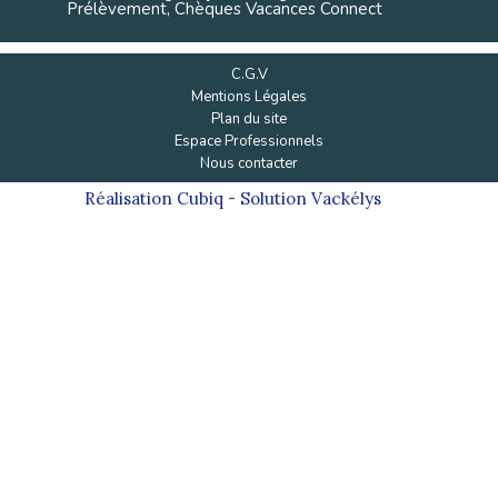
Prélèvement, Chèques Vacances Connect
C.G.V
Mentions Légales
Plan du site
Espace Professionnels
Nous contacter
Réalisation
Cubiq
- Solution
Vackélys