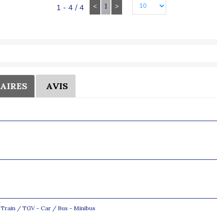
<
1
>
1 - 4 / 4
AIRES
AVIS
 : Train / TGV - Car / Bus - Minibus