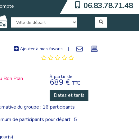
06.83.78.71.48
ompte
Ajouter à mes favoris
|
À partir de
du Bon Plan
689 €
TTC
Dates et tarifs
imative du groupe : 16 participants
um de participants pour départ : 5
jour(s)