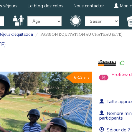
s séjours
Le blog des colos
Nous contacter
Mon c
éjour d'équitation
PASSION EQUITATION AU CHATEAU (ETE)
E)
Profitez 
6-13 ans
Taille approx
Nombre minim
participants
Séjour de 7 