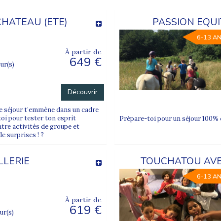
HATEAU (ETE)
PASSION EQUI
6-13 A
À partir de
649 €
our(s)
Découvrir
 Ce séjour t’emmène dans un cadre
toi pour tester ton esprit
Prépare-toi pour un séjour 100% 
ntre activités de groupe et
e surprises ! ?
LLERIE
TOUCHATOU AVE
6-13 A
À partir de
619 €
our(s)