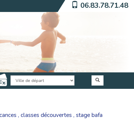
06.83.78.71.48
acances
,
classes découvertes
,
stage bafa