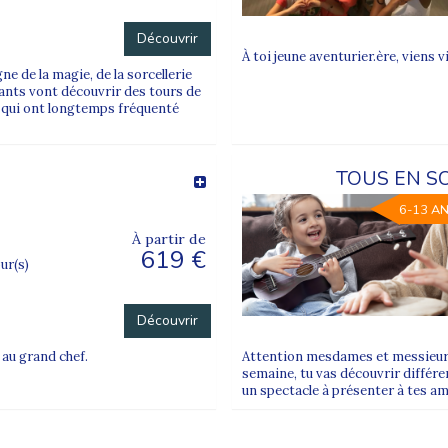
Découvrir
À toi jeune aventurier.ère, viens v
ne de la magie, de la sorcellerie
fants vont découvrir des tours de
s qui ont longtemps fréquenté
TOUS EN S
6-13 A
À partir de
619 €
our(s)
Découvrir
 au grand chef.
Attention mesdames et messieurs
semaine, tu vas découvrir différe
un spectacle à présenter à tes ami