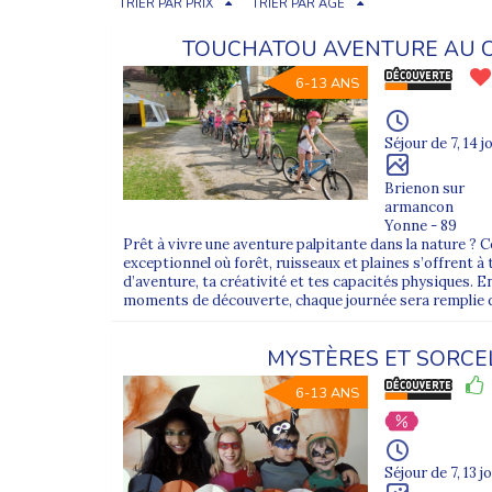
TRIER PAR PRIX
TRIER PAR ÂGE
TOUCHATOU AVENTURE AU C
6-13 ANS
Séjour de 7, 14 j
Brienon sur
armancon
Yonne - 89
Prêt à vivre une aventure palpitante dans la nature ?
exceptionnel où forêt, ruisseaux et plaines s’offrent à 
d’aventure, ta créativité et tes capacités physiques. E
moments de découverte, chaque journée sera remplie d
MYSTÈRES ET SORCE
6-13 ANS
Séjour de 7, 13 j