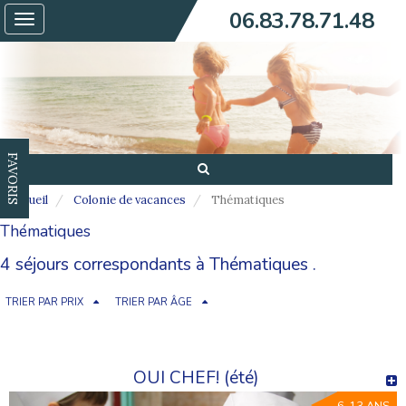
06.83.78.71.48
Toggle
navigation
FAVORIS
Accueil
Colonie de vacances
Thématiques
Thématiques
4 séjours correspondants à Thématiques .
TRIER PAR PRIX
TRIER PAR ÂGE
OUI CHEF! (été)