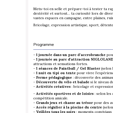
Mets-toi en selle et prépare-toi à tester ta rapi
dextérité et surtout… ta curiosité lors de diver
vastes espaces en campagne, entre plaines, ruis
Bricolage, expression artistique, sport, détente
Programme
- 1 journée dans un parc d’accrobranche
pour
-
1 journée au parc d'attraction NIGLOLAN
attractions et sensations fortes.
-
1 séances de Paintball / Gel Blaster
(selon 
-
1 nuit en tipi ou tente
pour vivre l’expérienc
-
Ferme pédagogique
: découverte des animaux
-
Découverte du vélo et balade
si le niveau 
-
Activités créatives
: bricolage et expression 
-
Activités sportives et de loisirs
: selon les 
compétition amicale.
-
Grands jeux et chasse au trésor
pour des av
-
Accès régulier à la piscine du centre
(selon
-
Veillées tous les soirs
: moments conviviaux a