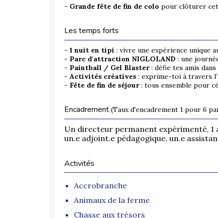
-
Grande fête de fin de colo
pour clôturer cet
Les temps forts
-
1 nuit en tipi
: vivre une expérience unique a
-
Parc d'attraction NIGLOLAND
: une journée
-
Paintball / Gel Blaster
: défie tes amis dans 
-
Activités créatives
: exprime-toi à travers l’
-
Fête de fin de séjour
: tous ensemble pour cél
Encadrement
(Taux d'encadrement 1 pour 6 par
Un directeur permanent expérimenté, 1 
un.e adjoint.e pédagogique, un.e assistant
Activités
Accrobranche
Animaux de la ferme
Chasse aux trésors