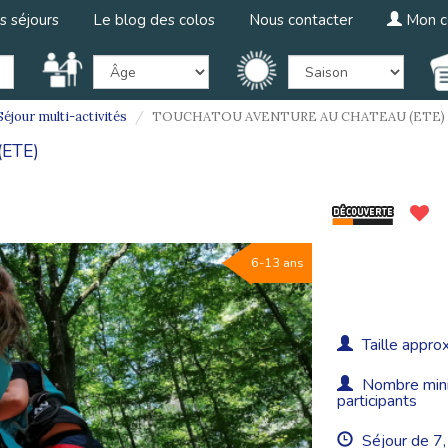
s séjours
Le blog des colos
Nous contacter
Mon c
éjour multi-activités
TOUCHATOU AVENTURE AU CHATEAU (ETE)
ETE)
6-13 ans
Taille approx
Nombre minim
participants
Séjour de 7, 