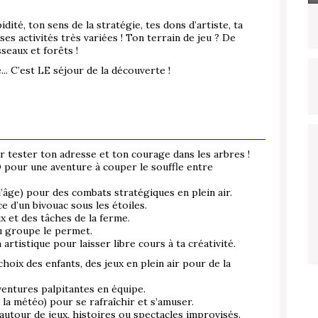
dité, ton sens de la stratégie, tes dons d’artiste, ta
ses activités très variées ! Ton terrain de jeu ? De
seaux et forêts !
... C’est LE séjour de la découverte !
 tester ton adresse et ton courage dans les arbres !
D
pour une aventure à couper le souffle entre
l’âge) pour des combats stratégiques en plein air.
e d’un bivouac sous les étoiles.
 et des tâches de la ferme.
du groupe le permet.
artistique pour laisser libre cours à ta créativité.
choix des enfants, des jeux en plein air pour de la
entures palpitantes en équipe.
 la météo) pour se rafraîchir et s’amuser.
utour de jeux, histoires ou spectacles improvisés.