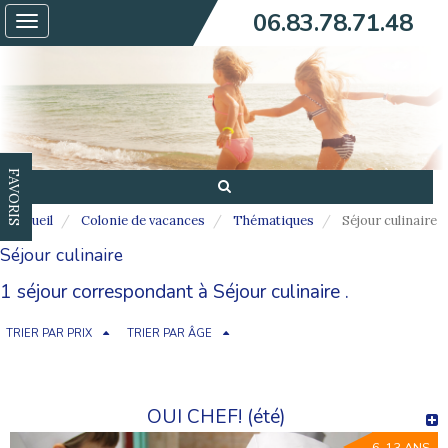
06.83.78.71.48
Toggle
navigation
FAVORIS
Accueil
Colonie de vacances
Thématiques
Séjour culinaire
Séjour culinaire
1 séjour correspondant à Séjour culinaire .
TRIER PAR PRIX
TRIER PAR ÂGE
OUI CHEF! (été)