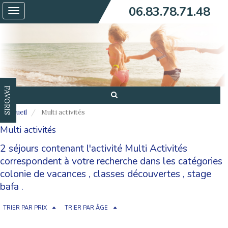
06.83.78.71.48
Toggle
navigation
FAVORIS
Accueil
Multi activités
Multi activités
2 séjours contenant l'activité Multi Activités
correspondent à votre recherche dans les catégories
colonie de vacances
,
classes découvertes
,
stage
bafa
.
TRIER PAR PRIX
TRIER PAR ÂGE