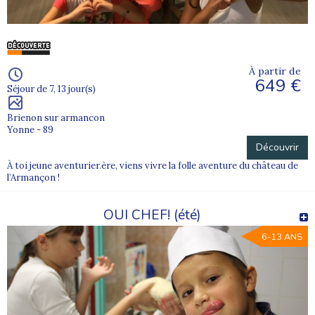
À partir de
649 €
Séjour de 7, 13 jour(s)
Brienon sur armancon
Yonne - 89
Découvrir
À toi jeune aventurier.ère, viens vivre la folle aventure du château de
l’Armançon !
OUI CHEF! (été)
6-13 ANS