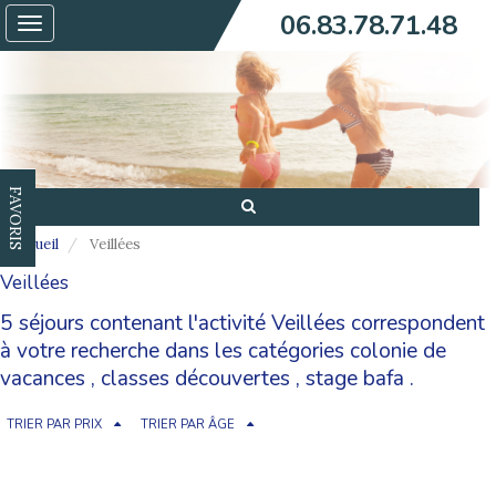
06.83.78.71.48
Toggle
navigation
FAVORIS
Accueil
Veillées
Veillées
5 séjours contenant l'activité Veillées correspondent
à votre recherche dans les catégories
colonie de
vacances
,
classes découvertes
,
stage bafa
.
TRIER PAR PRIX
TRIER PAR ÂGE