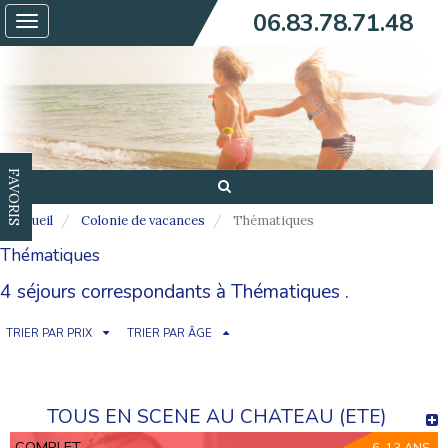
06.83.78.71.48
Toggle
navigation
FAVORIS
Accueil
Colonie de vacances
Thématiques
Thématiques
4 séjours correspondants à Thématiques .
TRIER PAR PRIX
TRIER PAR ÂGE
TOUS EN SCENE AU CHATEAU (ETE)
COMPLET