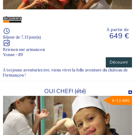
À partir de
649 €
Séjour de 7, 13 jour(s)
Brienon sur armancon
Yonne - 89
Découvrir
À toi jeune aventurier.ère, viens vivre la folle aventure du château de
l’Armançon !
OUI CHEF! (été)
6-13 ANS