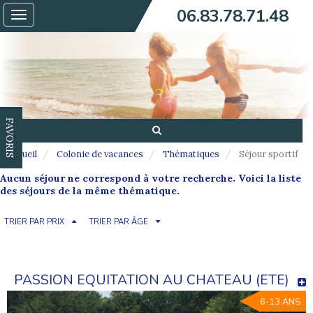
06.83.78.71.48
Toggle
navigation
FAVORIS
Accueil
Colonie de vacances
Thématiques
Séjour sportif
Aucun séjour ne correspond à votre recherche. Voici la liste
des séjours de la même thématique.
TRIER PAR PRIX
TRIER PAR ÂGE
PASSION EQUITATION AU CHATEAU (ETE)
6-13 ANS